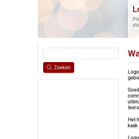
L
Pr
st
Wa
Zoeken
Logo
gebie
Goed
comm
uite
leers
Het h
kaak 
Logo