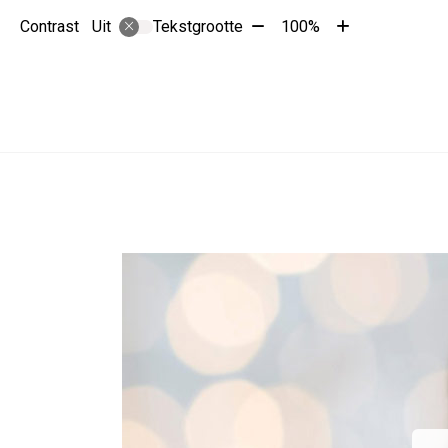
Tekst
Tekst
Contrast
Tekstgrootte
100%
Uit
verkleinen
vergroten
met
met
10%
10%
Hoofdmenu