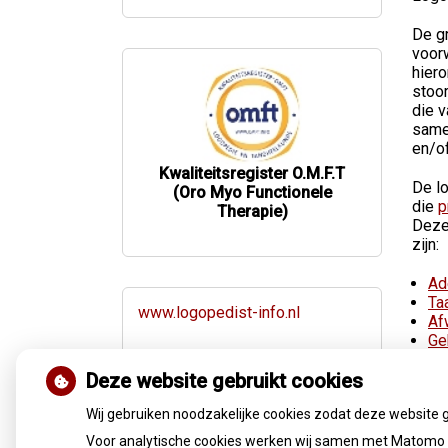
De g
voor
hier
stoo
die 
samen
en/of
Kwaliteitsregister O.M.F.T
De l
(Oro Myo Functionele
die
p
Therapie)
Deze
zijn:
Ad
Ta
www.logopedist-info.nl
Af
Ge
Sp
Deze website gebruikt cookies
Wij gebruiken noodzakelijke cookies zodat deze website 
Voor analytische cookies werken wij samen met Matomo e