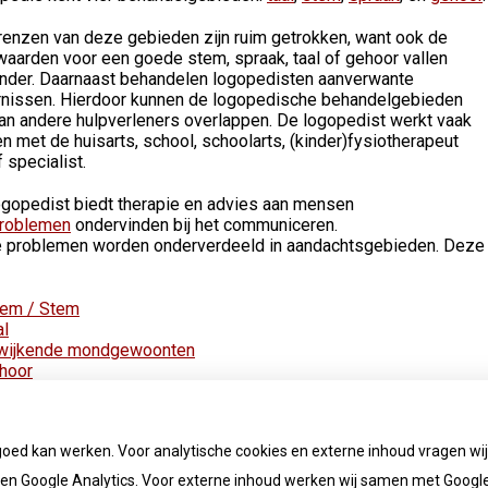
renzen van deze gebieden zijn ruim getrokken, want ook de
waarden voor een goede stem, spraak, taal of gehoor vallen
onder. Daarnaast behandelen logopedisten aanverwante
rnissen. Hierdoor kunnen de logopedische behandelgebieden
van andere hulpverleners overlappen. De logopedist werkt vaak
 met de huisarts, school, schoolarts, (kinder)fysiotherapeut
 specialist.
ogopedist biedt therapie en advies aan mensen
roblemen
ondervinden bij het communiceren.
 problemen worden onderverdeeld in aandachtsgebieden. Deze
em / Stem
al
wijkende mondgewoonten
hoor
raak
goed kan werken. Voor analytische cookies en externe inhoud vragen w
n Google Analytics. Voor externe inhoud werken wij samen met Google