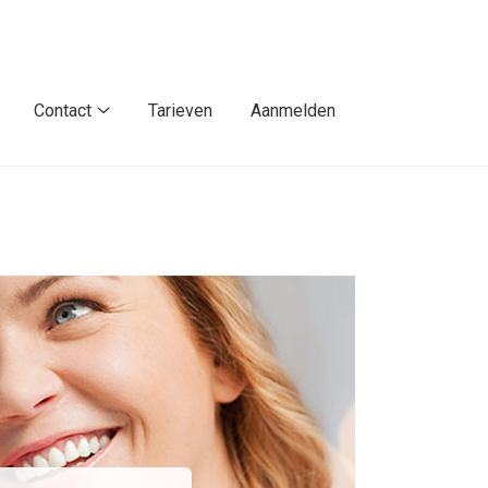
Contact
Tarieven
Aanmelden
at
Contact
submenu
ogopedie
ubmenu