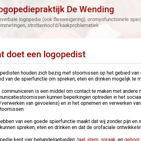
ogopediepraktijk De Wending
everbale logopedie (ook flesweigering), oromyofunctionele speci
emmetingen, strottenhoofd/kaakproblematiek.
t doet een logopedist
pedisten houden zich bezig met stoornissen op het gebied van
d van de spierfunctie om spreken, eten en drinken mogelijk te 
 communiceren is een middel om contact te maken met andere me
unicatiestoornissen kunnen beperkingen optreden in het sociaa
n/verwerken van gevoelens) en in het opnemen en verwerken van 
toornissen.
ebben van een goede spierfunctie maakt dat wij zonder pijn en 
kunnen spreken, eten en drinken en dat de orofaciale ontwikkeling
pedie kent vier behandelgebieden:
taal
,
stem
,
spraak
, en
gehoor
.