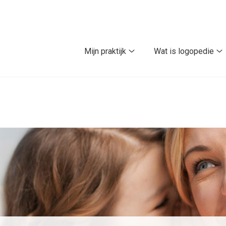
Mijn praktijk
Wat is logopedie
Mijn
W
praktijk
is
submenu
l
s