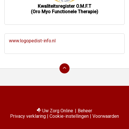
Kwaliteitsregister O.M.F.T
(Oro Myo Functionele Therapie)
www.logopedist-info.nl
Ga
terug
naar
de
bovenkant
van
de
website
Uw Zorg Online
|
Beheer
Privacy verklaring
|
Cookie-instellingen
|
Voorwaarden