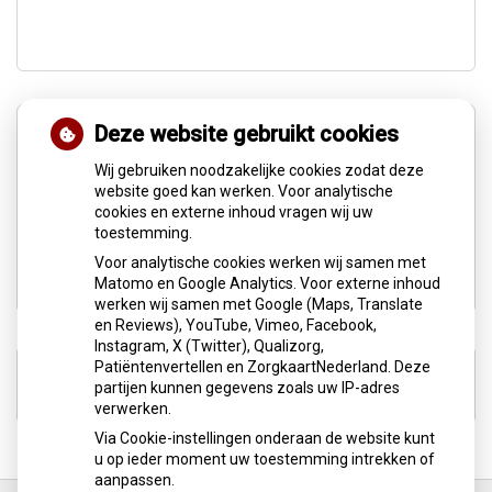
Deze website gebruikt cookies
Wij gebruiken noodzakelijke cookies zodat deze
website goed kan werken. Voor analytische
cookies en externe inhoud vragen wij uw
toestemming.
Kwaliteitsregister O.M.F.T
(Oro Myo Functionele Therapie)
Voor analytische cookies werken wij samen met
Matomo en Google Analytics. Voor externe inhoud
werken wij samen met Google (Maps, Translate
en Reviews), YouTube, Vimeo, Facebook,
Instagram, X (Twitter), Qualizorg,
Patiëntenvertellen en ZorgkaartNederland. Deze
www.logopedist-info.nl
partijen kunnen gegevens zoals uw IP-adres
verwerken.
Via Cookie-instellingen onderaan de website kunt
u op ieder moment uw toestemming intrekken of
aanpassen.
Ga